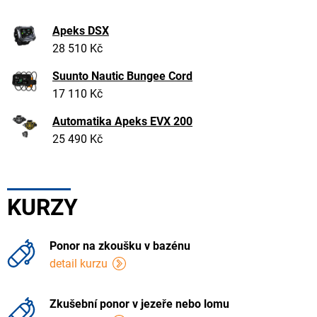
Apeks DSX
28 510 Kč
Suunto Nautic Bungee Cord
17 110 Kč
Automatika Apeks EVX 200
25 490 Kč
KURZY
Ponor na zkoušku v bazénu
detail kurzu
Zkušební ponor v jezeře nebo lomu